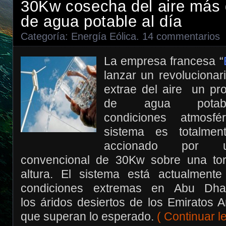
30Kw cosecha del aire más d
de agua potable al día
Categoría:
Energía Eólica
.
14 commentarios
La empresa francesa “
lanzar un revolucionar
extrae del aire un pr
de agua potab
condiciones atmosfé
sistema es totalme
accionado por u
convencional de 30Kw sobre una to
altura. El sistema está actualment
condiciones extremas en Abu Dh
los áridos desiertos de los Emiratos 
que superan lo esperado.
( Continuar 