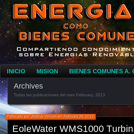
Energías renovables y microgeneración comunitaria
Energías como Bie
INICIO
MISION
BIENES COMUNES A. 
Archives
Todas las publicaciones del mes February, 2013
Publicado por:
Amilcar Vercelli
en:
February 28, 2013
EoleWater WMS1000 Turbina